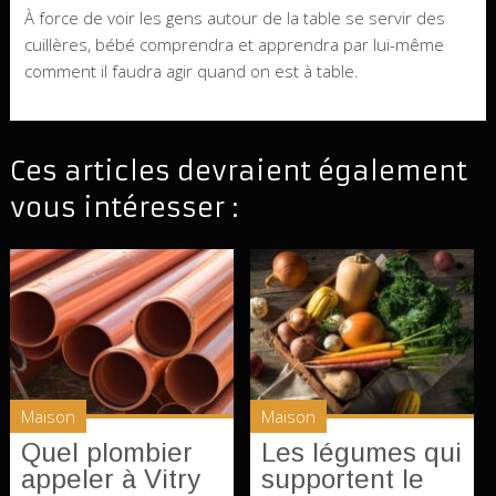
À force de voir les gens autour de la table se servir des
cuillères, bébé comprendra et apprendra par lui-même
comment il faudra agir quand on est à table.
Ces articles devraient également
vous intéresser :
Maison
Maison
Quel plombier
Les légumes qui
appeler à Vitry
supportent le