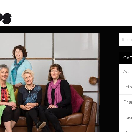
CA
Actu
Entr
Fina
Lois