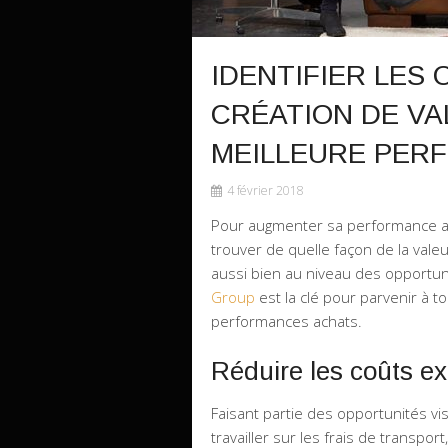
IDENTIFIER LES
CRÉATION DE V
MEILLEURE PER
4 février 2018
Pour augmenter sa performance ach
trouver de quelle façon de la vale
aussi bien au niveau des opportu
Group
est la clé pour parvenir à t
performances achats.
Réduire les coûts e
Faisant partie des opportunités vi
travailler sur les frais de transp