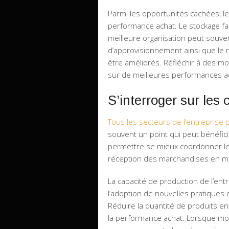
Parmi les opportunités cachées, l
performance achat. Le stockage fa
meilleure organisation peut souvent
d’approvisionnement ainsi que le 
être améliorés. Réfléchir à des 
sur de meilleures performances a
S’interroger sur les 
Tous les secteurs de l’entreprise
souvent un point qui peut bénéfici
permettre se mieux coordonner les 
réception des marchandises en m
La capacité de production de l’en
l’adoption de nouvelles pratiques
Réduire la quantité de produits e
la performance achat. Lorsque mo