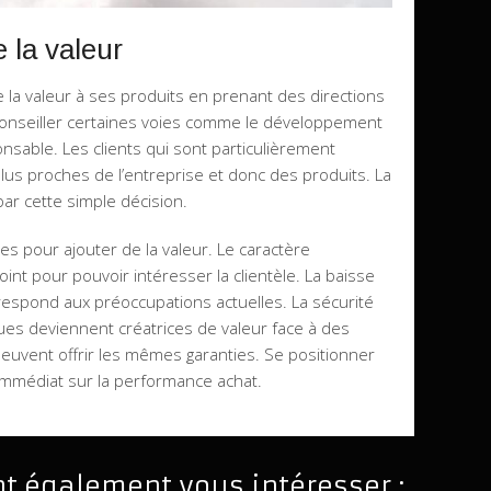
 la valeur
 la valeur à ses produits en prenant des directions
conseiller certaines voies comme le développement
nsable. Les clients qui sont particulièrement
plus proches de l’entreprise et donc des produits. La
r cette simple décision.
es pour ajouter de la valeur. Le caractère
int pour pouvoir intéresser la clientèle. La baisse
espond aux préoccupations actuelles. La sécurité
sques deviennent créatrices de valeur face à des
euvent offrir les mêmes garanties. Se positionner
 immédiat sur la performance achat.
nt également vous intéresser :