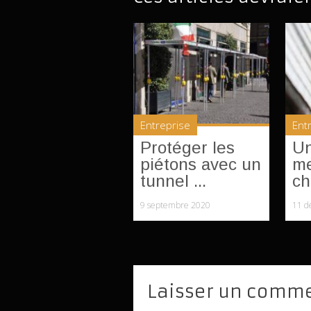
Entreprise
Ent
Protéger les
Un
piétons avec un
me
tunnel ...
ch
9 septembre 2020
11 d
Laisser un comm