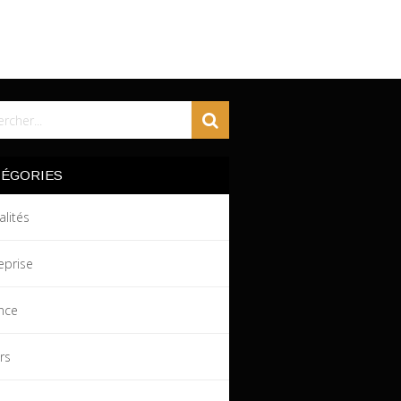
TÉGORIES
alités
eprise
nce
irs