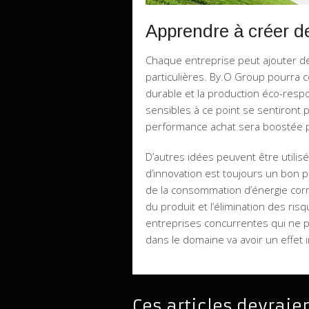
Apprendre à créer de
Chaque entreprise peut ajouter de
particulières. By.O Group pourra 
durable et la production éco-respo
sensibles à ce point se sentiront 
performance achat sera boostée pa
D’autres idées peuvent être utilisé
d’innovation est toujours un bon po
de la consommation d’énergie corr
du produit et l’élimination des ri
entreprises concurrentes qui ne p
dans le domaine va avoir un effet
Ces articles devraie