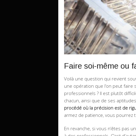
Faire soi-même ou fa
Voilà une question qui revient sou
une opération que l’on peut faire 
professionnels ? Il est plutôt diffi
chacun, ainsi que de ses aptitudes
procédé où la précision est de rig
armez de patience, vous pourrez tr
En revanche, si vous n’êtes pas un
à des professionnels. C’est d’autan