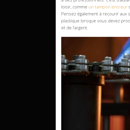
loisir, comme
un tampon encreur
o
Pensez également à recourir aux 
plastique lorsque vous devez prod
et de l’argent.