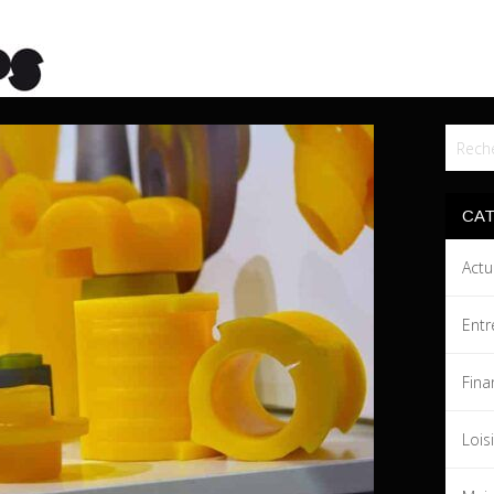
CA
Actu
Entr
Fina
Lois