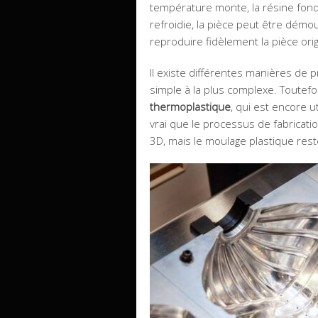
température monte, la résine fond 
refroidie, la pièce peut être démo
reproduire fidèlement la pièce ori
Il existe différentes manières de
simple à la plus complexe. Toutefo
thermoplastique
, qui est encore ut
vrai que le processus de fabricatio
3D, mais le moulage plastique reste