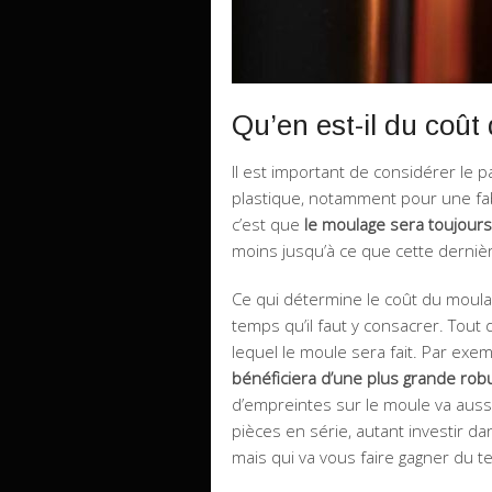
Qu’en est-il du coût
Il est important de considérer le 
plastique, notamment pour une fabr
c’est que
le moulage sera toujours
moins jusqu’à ce que cette dernièr
Ce qui détermine le coût du moulage
temps qu’il faut y consacrer. Tout 
lequel le moule sera fait. Par exe
bénéficiera d’une plus grande ro
d’empreintes sur le moule va aussi
pièces en série, autant investir d
mais qui va vous faire gagner du 