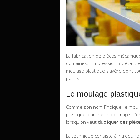
La fabrication de pièces mécaniqu
domaines. L’impression 3D étant e
moulage plastique s’avère donc to
points.
Le moulage plastiqu
Comme son nom l’indique, le moula
plastique, par thermoformage. C’
lorsqu’on veut
dupliquer des pièc
La technique consiste à introduire