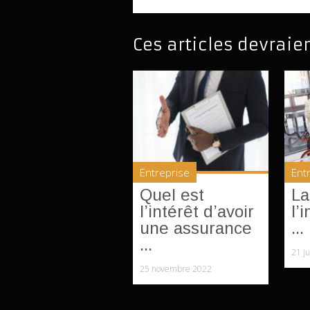
Ces articles devraie
Entreprise
Ent
Quel est
La
l’intérêt d’avoir
l’
une assurance
...
...
21 ju
25 novembre 2022