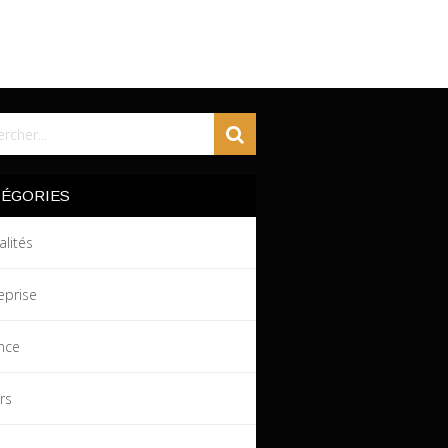
TÉGORIES
alités
eprise
nce
irs