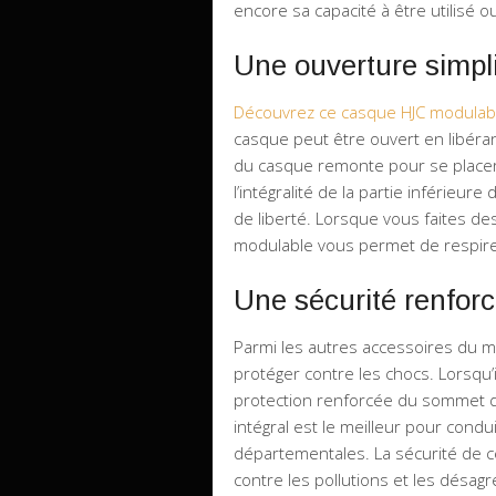
encore sa capacité à être utilisé o
Une ouverture simpli
Découvrez ce casque HJC modulab
casque peut être ouvert en libérant
du casque remonte pour se place
l’intégralité de la partie inférieu
de liberté. Lorsque vous faites des
modulable vous permet de respirer
Une sécurité renfor
Parmi les autres accessoires du m
protéger contre les chocs. Lorsqu’
protection renforcée du sommet d
intégral est le meilleur pour condu
départementales. La sécurité de 
contre les pollutions et les désagré