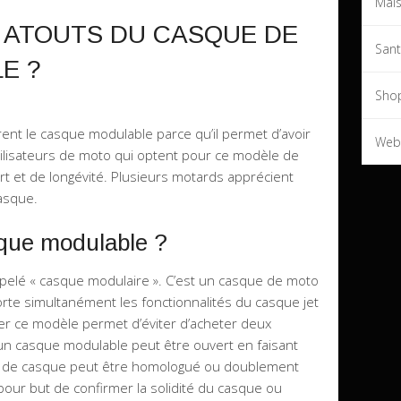
Mai
 ATOUTS DU CASQUE DE
San
E ?
Sho
nt le casque modulable parce qu’il permet d’avoir
Web
s utilisateurs de moto qui optent pour ce modèle de
t et de longévité. Plusieurs motards apprécient
casque.
que modulable ?
pelé « casque modulaire ». C’est un casque de moto
porte simultanément les fonctionnalités du casque jet
ter ce modèle permet d’éviter d’acheter deux
un casque modulable peut être ouvert en faisant
e de casque peut être homologué ou doublement
pour but de confirmer la solidité du casque ou