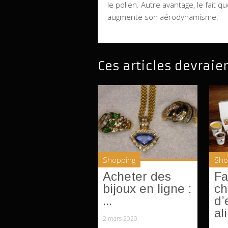
le pollen. Autre avantage, le fait 
augmente son aérodynamisme.
Ces articles devraie
Shopping
Sho
Acheter des
Fa
bijoux en ligne :
ch
...
d’
al
2 mars 2020