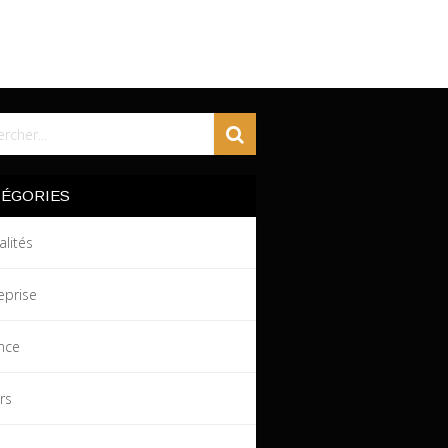
TÉGORIES
alités
eprise
nce
irs