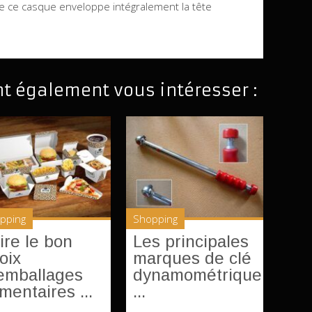
que ce casque enveloppe intégralement la tête
nt également vous intéresser :
pping
Shopping
ire le bon
Les principales
oix
marques de clé
emballages
dynamométrique
imentaires ...
...