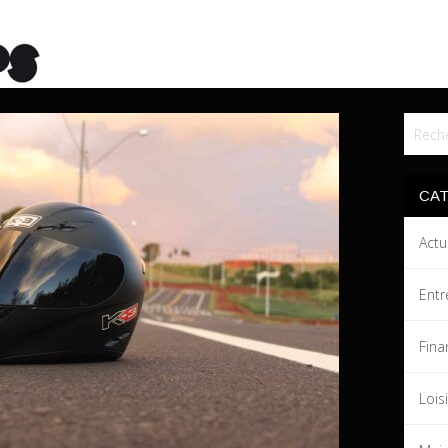
CA
Actu
Entr
Fina
Lois