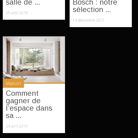
salle de ...
Bosch : notre
sélection ...
25 août 2018
14 décembre 2021
Maison
Comment
gagner de
l’espace dans
sa ...
24 avril 2019