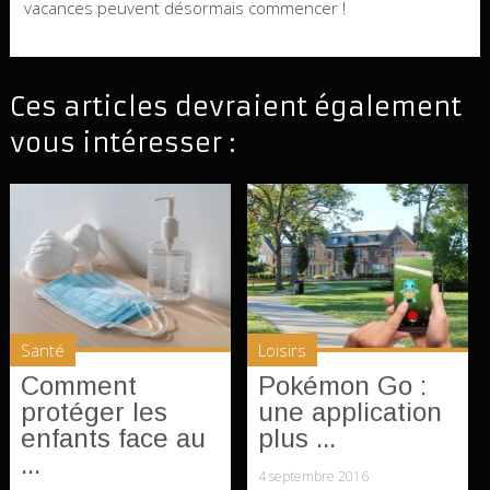
vacances peuvent désormais commencer !
Ces articles devraient également
vous intéresser :
Santé
Loisirs
Comment
Pokémon Go :
protéger les
une application
enfants face au
plus ...
...
4 septembre 2016