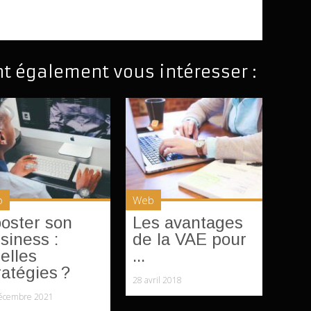
nt également vous intéresser :
b
Web
oster son
Les avantages
siness :
de la VAE pour
elles
...
ratégies ?
28 avril 2018
écembre 2021