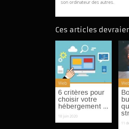
son ordinateur des autres.
Ces articles devraie
Web
We
6 critères pour
Bo
choisir votre
bu
hébergement ...
qu
st
18 juin 2020
11 d