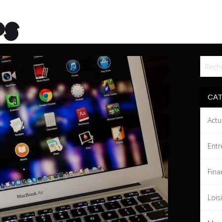
CA
Actu
Entr
Fina
Lois