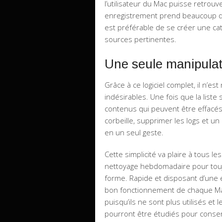
l’utilisateur du Mac puisse retrou
enregistrement prend beaucoup de p
est préférable de se créer une ca
sources pertinentes.
Une seule manipulati
Grâce à ce logiciel complet, il n’
indésirables. Une fois que la liste 
contenus qui peuvent être effacés e
corbeille, supprimer les logs et un
en un seul geste.
Cette simplicité va plaire à tous le
nettoyage hebdomadaire pour toujo
forme. Rapide et disposant d’une es
bon fonctionnement de chaque Mac
puisqu’ils ne sont plus utilisés et 
pourront être étudiés pour conse