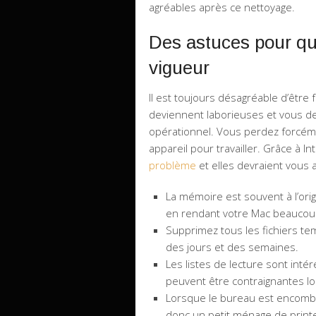
agréables après ce nettoyage.
Des astuces pour qu
vigueur
Il est toujours désagréable d’être 
deviennent laborieuses et vous de
opérationnel. Vous perdez forcém
appareil pour travailler. Grâce à In
problème
et elles devraient vous 
La mémoire est souvent à l’origi
en rendant votre Mac beaucou
Supprimez tous les fichiers te
des jours et des semaines.
Les listes de lecture sont int
peuvent être contraignantes l
Lorsque le bureau est encombré, 
donc un petit ménage de prin