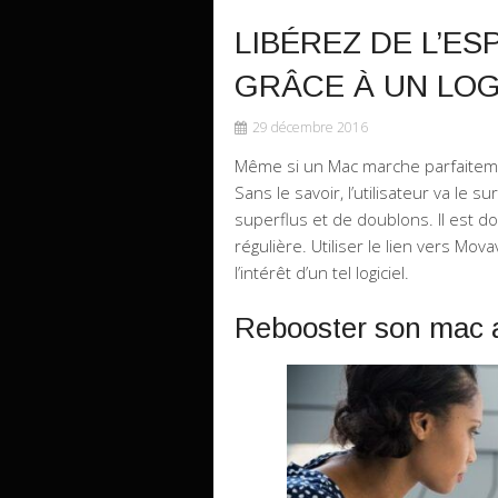
LIBÉREZ DE L’E
GRÂCE À UN LOG
29 décembre 2016
Même si un Mac marche parfaitement
Sans le savoir, l’utilisateur va le 
superflus et de doublons. Il est d
régulière. Utiliser le lien vers M
l’intérêt d’un tel logiciel.
Rebooster son mac 