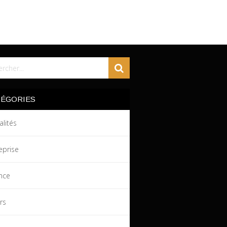
TÉGORIES
alités
eprise
nce
irs