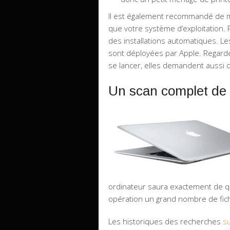
Il est également recommandé de met
que votre système d’exploitation
des installations automatiques. L
sont déployées par Apple. Regarde
se lancer, elles demandent aussi 
Un scan complet de l
ordinateur saura exactement de quo
opération un grand nombre de fichi
Les historiques des recherches
s