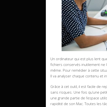
Un ordinateur qui est plus lent q
fichiers conservés inutilement ne l
même. Pour remédier à cette situati
Il va analyser chaque contenu et 
Grâce à cet outil, il est facile de
sans risques. Une fois qu’une petite
une grande partie de l’espace utili
rapidité de son Mac. Toutes les t