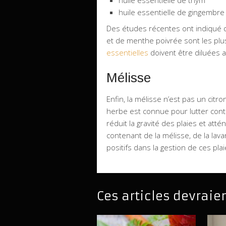
huile essentielle de gingembre
Des études récentes ont indiqué qu
et de menthe poivrée sont les plu
essentielles
doivent être diluées a
Mélisse
Enfin, la mélisse n’est pas un citr
herbe est connue pour lutter contr
réduit la gravité des plaies et at
contenant de la mélisse, de la lav
positifs dans la gestion de ces plai
Ces articles devraie