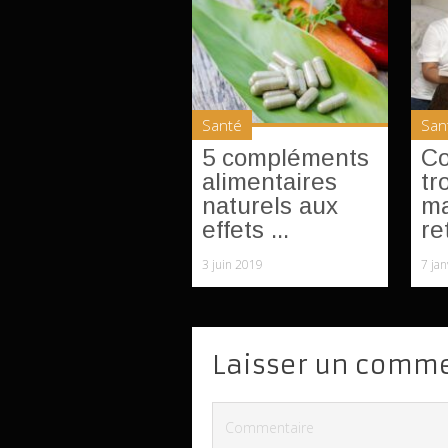
Santé
San
5 compléments
C
alimentaires
tr
naturels aux
ma
effets ...
ret
3 juin 2019
7 ja
Laisser un comm