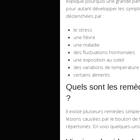
explique pourquoi une grande part
pour autant développer les symp
déclenchées par :
le stress
une fièvre
une maladie
des fluctuations hormonales
une exposition au soleil
des variations de température
certains aliments
Quels sont les remèd
?
Il existe plusieurs remèdes simple
lésions causées par le bouton de 
répertoriés. En voici quelques-uns