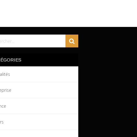
TÉGORIES
alités
eprise
nce
irs