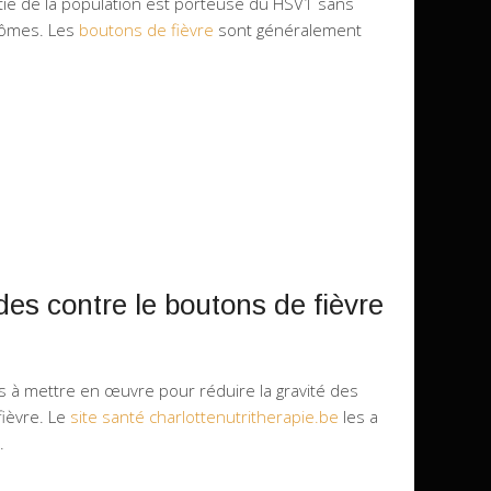
ie de la population est porteuse du HSV1 sans
tômes. Les
boutons de fièvre
sont généralement
es contre le boutons de fièvre
s à mettre en œuvre pour réduire la gravité des
fièvre. Le
site santé charlottenutritherapie.be
les a
.