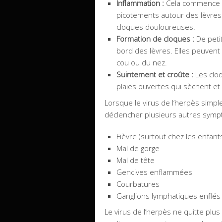
Inflammation :
Cela commence p
picotements autour des lèvres 
cloques douloureuses.
Formation de cloques :
De peti
bord des lèvres. Elles peuvent
cou ou du nez.
Suintement et croûte :
Les cloq
plaies ouvertes qui sèchent et
Lorsque le virus de l’herpès simpl
déclencher plusieurs autres sympt
Fièvre (surtout chez les enfant
Mal de gorge
Mal de tête
Gencives enflammées
Courbatures
Ganglions lymphatiques enflés
Le virus de l’herpès ne quitte plus 