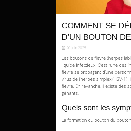
COMMENT SE DÉ
D’UN BOUTON DE
20 juin 2025
Les boutons de fièvre (herpès lab
liquide infectieux. C’est l’une des
fièvre se propagent d’une personne 
virus de l’herpès simplex (HSV-1).
fièvre. En revanche, il existe des 
gênants.
Quels sont les symp
La formation du bouton du bouton 