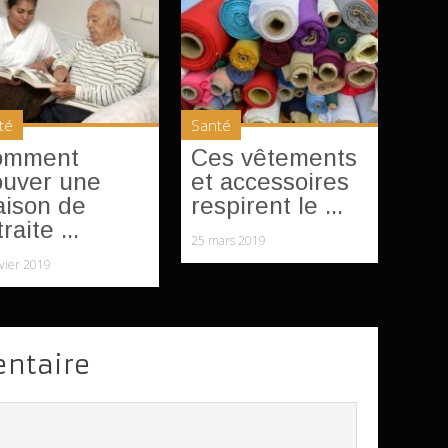
té
Santé
omment
Ces vêtements
ouver une
et accessoires
ison de
respirent le ...
raite ...
25 mars 2019
nvier 2019
entaire