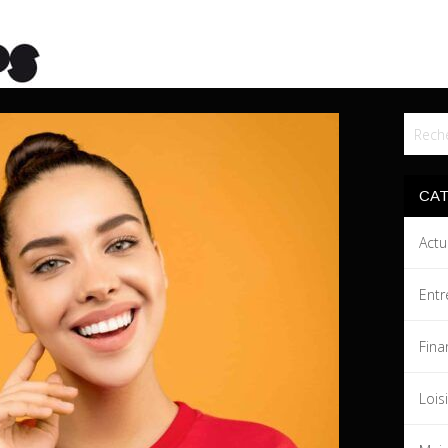
CA
Actu
Entr
Fina
Lois