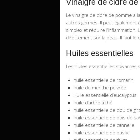
Vinaigre de cidre d
Le vinaigre de cidre de pomme a la
autres germes. Il peut également ê
simplex et réduire l’inflammation. L
directement sur la peau. Il faut le d
Huiles essentielles
Les huiles essentielles suivantes s
huile essentielle de romarin
huile de menthe poivrée
Huile essentielle d’eucalyptus
huile d’arbre à thé
huile essentielle de clou de gir
huile essentielle de bois de sa
huile essentielle de cannelle
huile essentielle de basilic
huile essentielle de thym