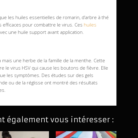
e les huiles essentielles de romarin, d’arbre à thé
s efficaces pour combattre le virus. Ces
huiles
vec une huile support avant application.
on mais une herbe de la famille de la menthe. Cette
e le virus HSV qui cause les boutons de fièvre. Elle
ténue les symptômes. Des études sur des gels
ande ou de la réglisse ont montré des résultats
es.
nt également vous intéresser :