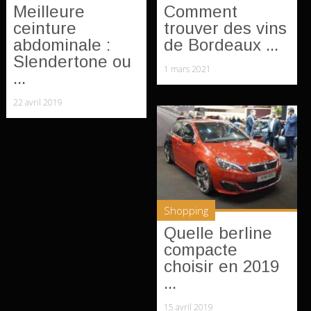
Meilleure
Comment
ceinture
trouver des vins
abdominale :
de Bordeaux ...
Slendertone ou
1 mars 2021
...
22 avril 2019
Shopping
Quelle berline
compacte
choisir en 2019
...
15 avril 2019