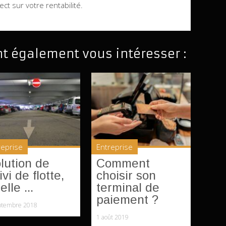
ect sur votre rentabilité.
nt également vous intéresser :
reprise
Entreprise
lution de
Comment
ivi de flotte,
choisir son
elle ...
terminal de
paiement ?
ptembre 2018
1 août 2019