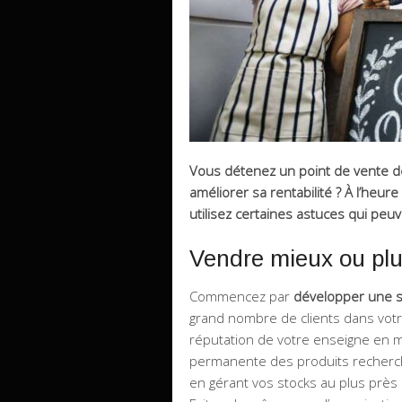
Vous détenez un point de vente de
améliorer sa rentabilité ? À l’heur
utilisez certaines astuces qui peuv
Vendre mieux ou pl
Commencez par
développer une s
grand nombre de clients dans votre 
réputation de votre enseigne en mis
permanente des produits recherch
en gérant vos stocks au plus près 