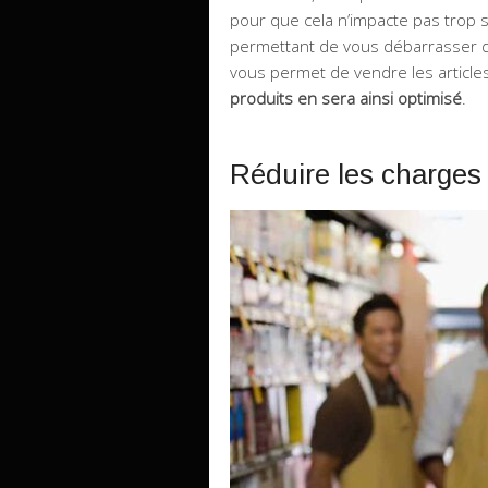
pour que cela n’impacte pas trop 
permettant de vous débarrasser 
vous permet de vendre les articles
produits en sera ainsi optimisé
.
Réduire les charges