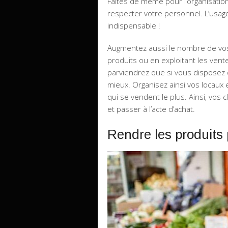
Faites de même pour l’organisation
respecter votre personnel. L’usage
indispensable !
Augmentez aussi le nombre de vos 
produits ou en exploitant les ven
parviendrez que si vous disposez 
mieux. Organisez ainsi vos locaux
qui se vendent le plus. Ainsi, vos cl
et passer à l’acte d’achat.
Rendre les produits 