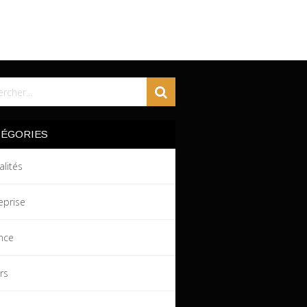
TÉGORIES
alités
eprise
nce
irs