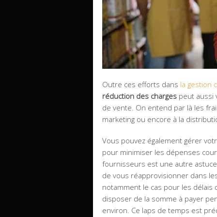
Outre ces efforts dans
la gestion 
réduction des charges
peut aussi v
de vente. On entend par là les frai
marketing ou encore à la distributi
Vous pouvez également gérer vot
pour minimiser les dépenses coura
fournisseurs est une autre astuce
de vous réapprovisionner dans les 
notamment le cas pour les délais 
disposer de la somme à payer pen
environ. Ce laps de temps est préc