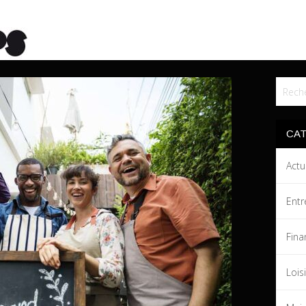
CA
Actu
Entr
Fina
Lois