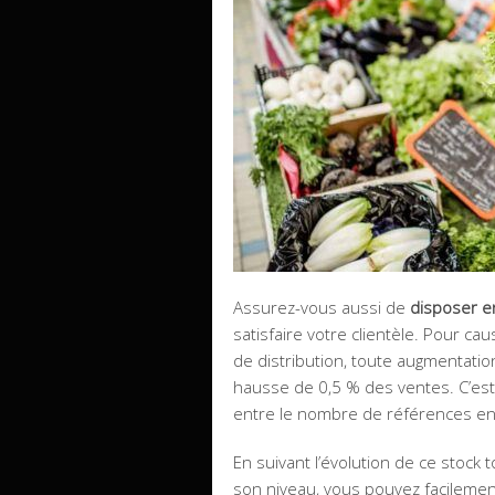
Assurez-vous aussi de
disposer e
satisfaire votre clientèle. Pour c
de distribution, toute augmentatio
hausse de 0,5 % des ventes. C’est l
entre le nombre de références en 
En suivant l’évolution de ce stoc
son niveau, vous pouvez facilemen