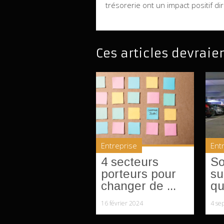
trésorerie ont un impact positif dir
Ces articles devraie
Entreprise
Ent
4 secteurs
So
porteurs pour
su
changer de ...
qu
16 février 2024
4 se