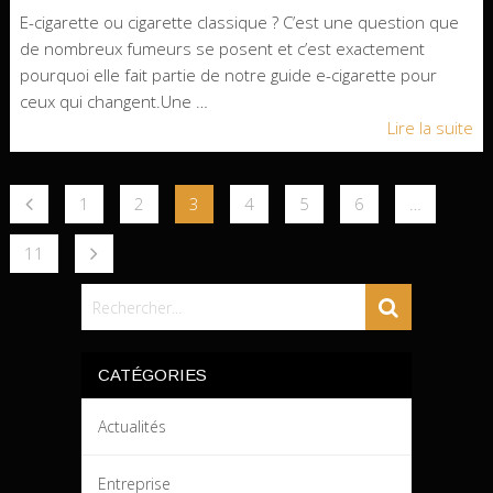
E-cigarette ou cigarette classique ? C’est une question que
de nombreux fumeurs se posent et c’est exactement
pourquoi elle fait partie de notre guide e-cigarette pour
ceux qui changent.Une …
Lire la suite
1
2
3
4
5
6
…
11
CATÉGORIES
Actualités
Entreprise